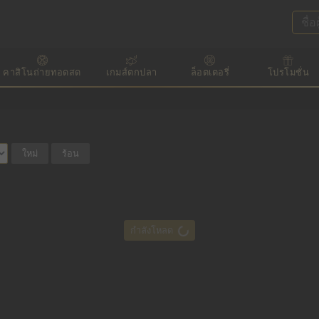
คาสิโนถ่ายทอดสด
เกมส์ตกปลา
ล็อตเตอรี่
โปรโมชั่น
ใหม่
ร้อน
กำลังโหลด