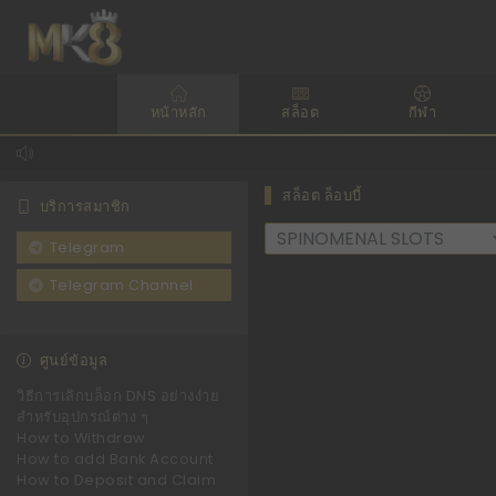
หน้าหลัก
สล็อต
กีฬา
สล็อต ล็อบบี้
บริการสมาชิก
Telegram
Telegram Channel
ศูนย์ข้อมูล
วิธีการเลิกบล็อก DNS อย่างง่าย
สำหรับอุปกรณ์ต่าง ๆ
How to Withdraw
How to add Bank Account
How to Deposit and Claim