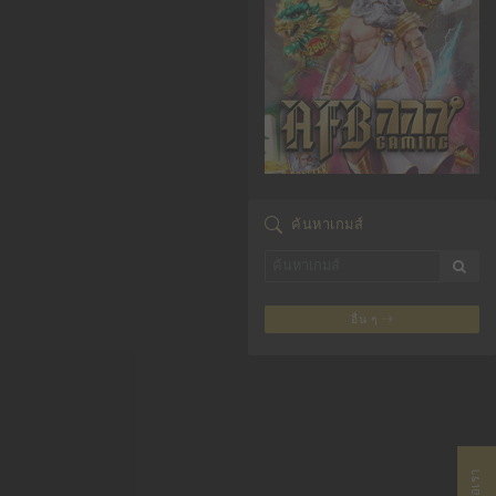
ค้นหาเกมส์
อื่น ๆ
ติดต่อเรา