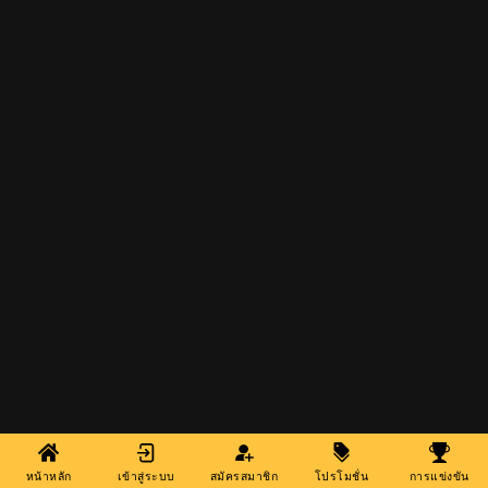
หน้าหลัก
เข้าสู่ระบบ
สมัครสมาชิก
โปรโมชั่น
การแข่งขัน