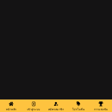
หน้าหลัก
เข้าสู่ระบบ
สมัครสมาชิก
โปรโมชั่น
การแข่งขัน