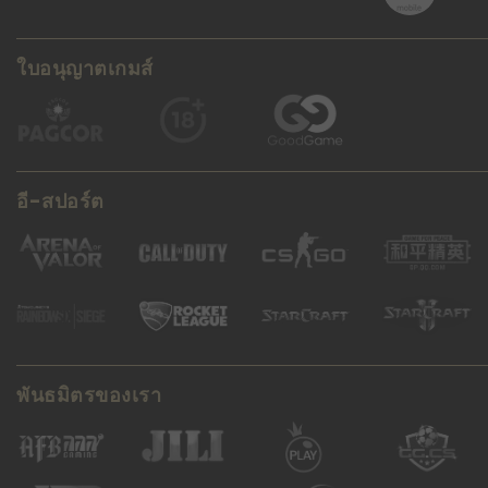
ใบอนุญาตเกมส์
อี-สปอร์ต
พันธมิตรของเรา