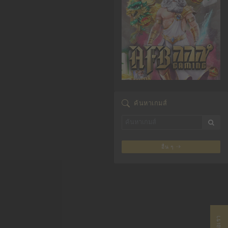
ค้นหาเกมส์
อื่น ๆ
ติดต่อเรา