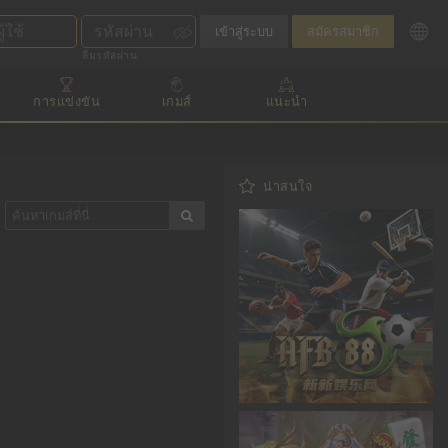
เข้าสู่ระบบ
สมัครสมาชิก
ลืมรหัสผ่าน
การแข่งขัน
เกมส์
แนะนำ
น่าสนใจ