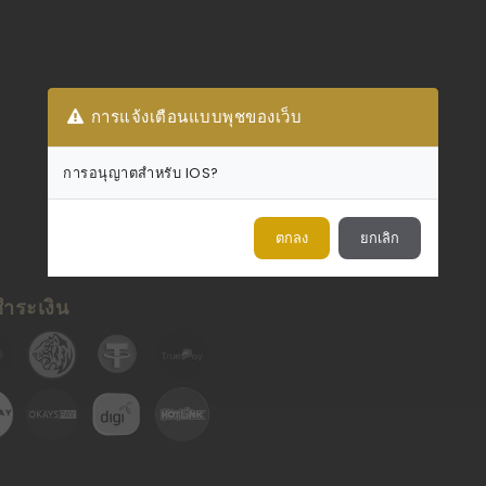
การแจ้งเตือนแบบพุชของเว็บ
การอนุญาตสำหรับ IOS?
ตกลง
ยกเลิก
ชำระเงิน