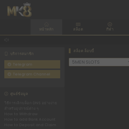
หน้าหลัก
สล็อต
กีฬา
สล็อต ล็อบบี้
บริการสมาชิก
Telegram
Telegram Channel
ศูนย์ข้อมูล
วิธีการเลิกบล็อก DNS อย่างง่าย
สำหรับอุปกรณ์ต่าง ๆ
How to Withdraw
How to add Bank Account
How to Deposit and Claim