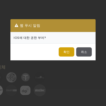
웹 푸시 알림
IOS에 대한 권한 부여?
확인
취소
업체