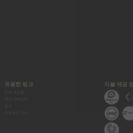
유용한 링크
지불 제공 
유저 프로필
게임 카테고리
홍보
프로모션 규칙