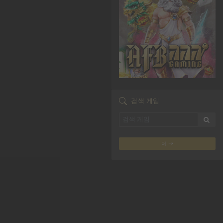
검색 게임
더