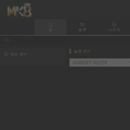
집
슬롯
스포츠
슬롯 로비
정보 센터