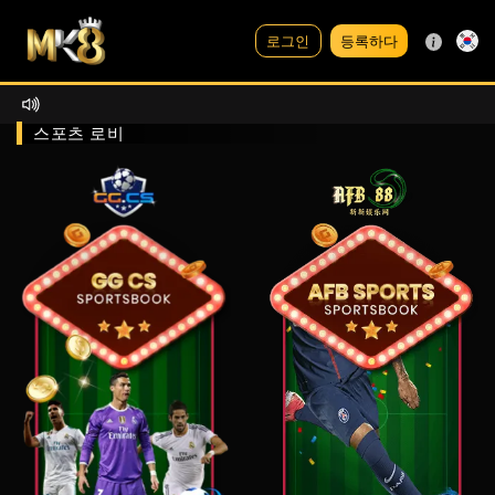
등록하다
로그인
스포츠 로비