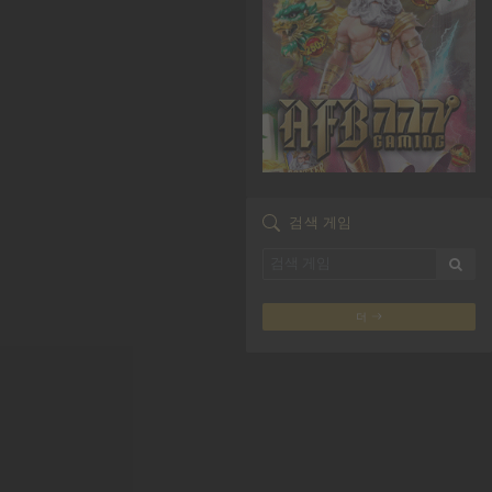
검색 게임
더