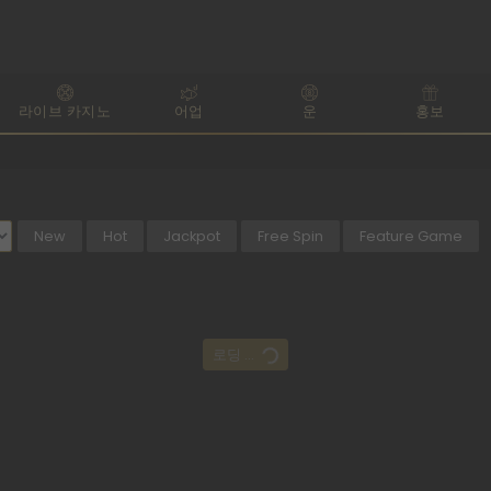
라이브 카지노
어업
운
홍보
New
Hot
Jackpot
Free Spin
Feature Game
로딩 ...