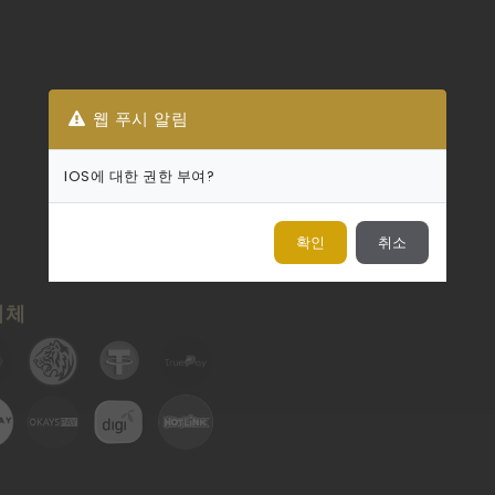
웹 푸시 알림
IOS에 대한 권한 부여?
확인
취소
업체