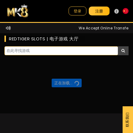
注册
登录
We Accept Online Transfer / 
REDTIGER SLOTS | 电子游戏 大厅
正在加载...
联系我们