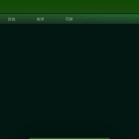
其他
角球
罚牌