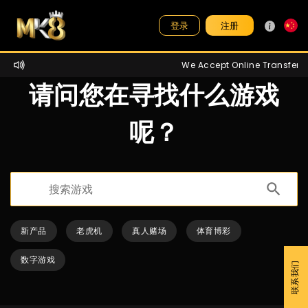
注册
登录
We Accept Online Transfer / 
请问您在寻找什么游戏
呢？
新产品
老虎机
真人赌场
体育博彩
数字游戏
联系我们