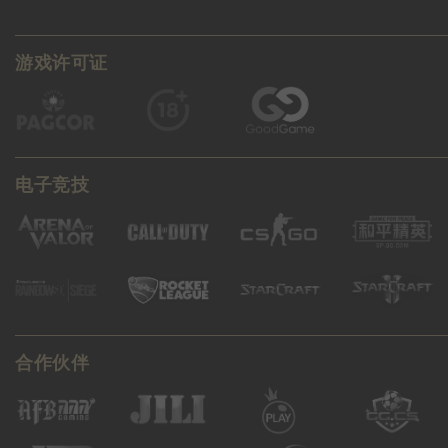
游戏许可证
电子竞技
合作伙伴