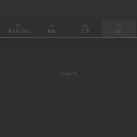
真人娱乐城
捕鱼
彩票
优惠
没有记录