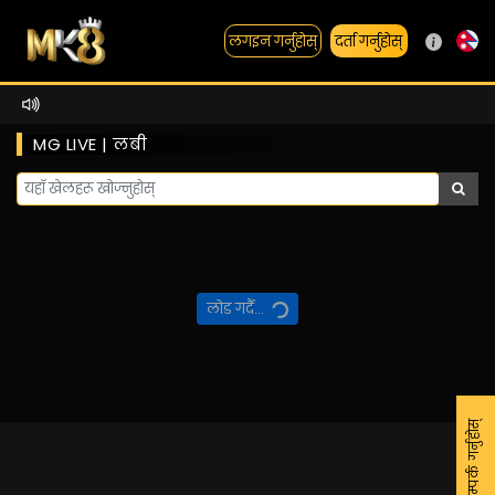
दर्ता गर्नुहोस्
लगइन गर्नुहोस्
MG LIVE | लबी
लोड गर्दै...
हामीलाई सम्पर्क गर्नुहोस्