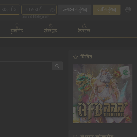
लगइन गर्नुहोस्
दर्ता गर्नुहोस्
पासवर्ड बिर्सनुभयो?
टूर्नामेंट
खेलहरू
रेफरल
चित्रित