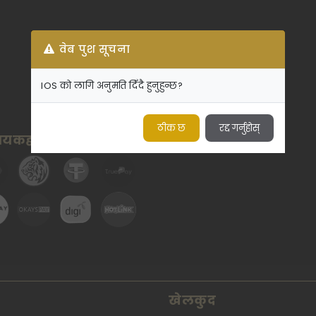
वेब पुश सूचना
IOS को लागि अनुमति दिँदै हुनुहुन्छ?
ठीक छ
रद्द गर्नुहोस्
रदायकहरू
खेलकुद