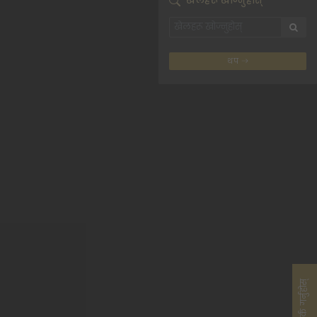
खेलहरू खोज्नुहोस्
थप