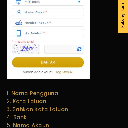
Hubungi Kami
1. Nama Pengguna
2. Kata Laluan
3. Sahkan Kata Laluan
4. Bank
5. Nama Akaun