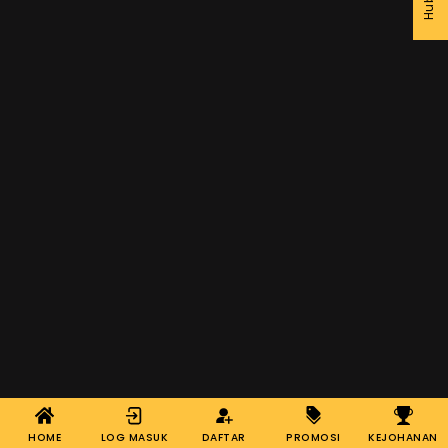
HOME
LOG MASUK
DAFTAR
PROMOSI
KEJOHANAN