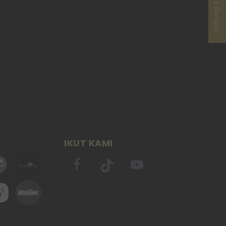
Hubungi Kami
IKUT KAMI