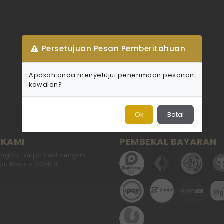
Persetujuan Pesan Pemberitahuan
Apakah anda menyetujui penerimaan pesanan
kawalan?
Ok
Batal
 KAMI
PEMBEKAL BAYARAN
tungan Tanpa Had dengan
kan Kasino GOMK8