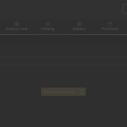
Kasino Live
Fishing
Lottery
Promosi
Sedang Memuat...