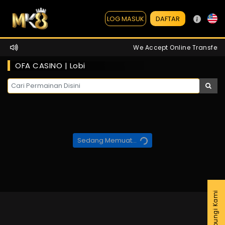
DAFTAR
LOG MASUK
We Accept Online Transfer / 
OFA CASINO | Lobi
Sedang Memuat...
Hubungi Kami