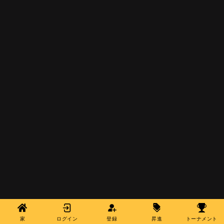
家
ログイン
登録
昇進
トーナメント