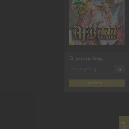
ရှာဖွေရေးဂိမ်းများ
နောက်ထပ်