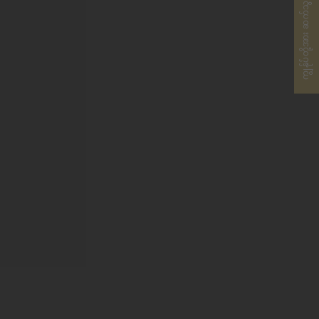
ကျွန်ုပ်တို့အား ဆက်သွယ်ပါ