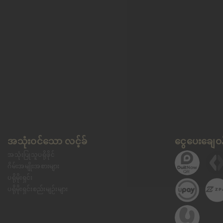
အသုံးဝင်သော လင့်ခ်
ငွေပေးချေဝန
အသုံးပြုသူပရိုဖိုင်
ဂိမ်းအမျိုးအစားများ
ပရိုမိုးရှင်း
ပရိုမိုးရှင်းစည်းမျဉ်းများ