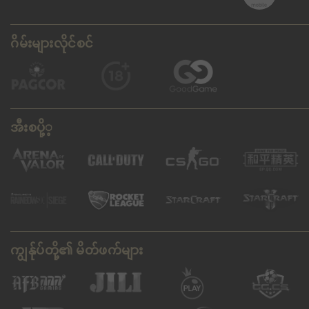
ဂိမ်းများလိုင်စင်
အီးစပို့့
ကျွန်ုပ်တို့၏ မိတ်ဖက်များ