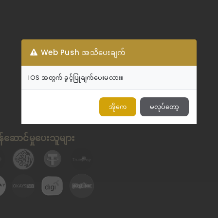
Web Push အသိပေးချက်
IOS အတွက် ခွင့်ပြုချက်ပေးမလား။
အိုကေ
မလုပ်တော့
်ဆောင်မှုပေးသူများ