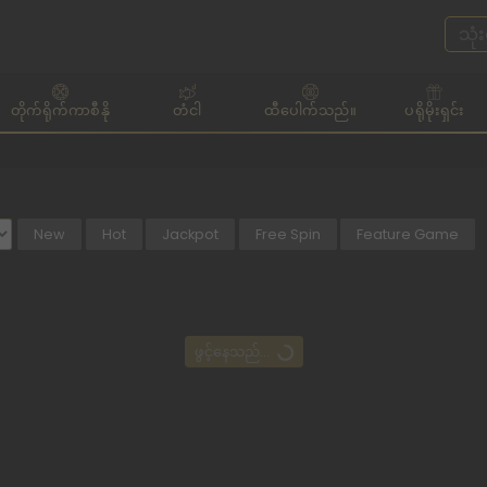
တိုက်ရိုက်ကာစီနို
တံငါ
ထီပေါက်သည်။
ပရိုမိုးရှင်း
New
Hot
Jackpot
Free Spin
Feature Game
ဖွင့်နေသည်...