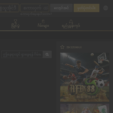
လော့ဂ်အင်
မှတ်ပုံတင်ပါ။
စကားဝှက်မေ့နေပါသလား?
ပြိုင်ပွဲ
ဂိမ်းများ
ရည်ညွှန်းကုဒ်
အသားပေး