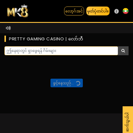
မှတ်ပုံတင်ပါ။
လော့ဂ်အင်
PRETTY GAMING CASINO | လော်ဘီ
ဖွင့်နေသည်...
ကျွန်ုပ်တို့အား ဆက်သွယ်ပါ