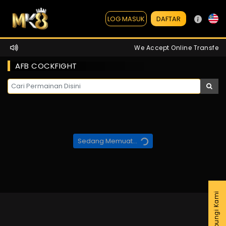
DAFTAR
LOG MASUK
We Accept Online Transfer /
AFB COCKFIGHT
Sedang Memuat...
Hubungi Kami